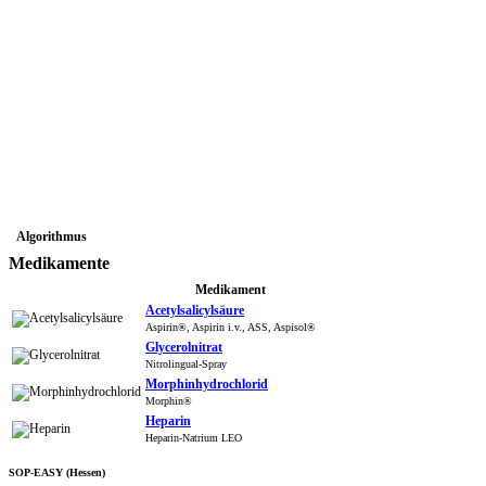
Algorithmus
Medikamente
Medikament
Acetylsalicylsäure
Aspirin®, Aspirin i.v., ASS, Aspisol®
Glycerolnitrat
Nitrolingual-Spray
Morphinhydrochlorid
Morphin®
Heparin
Heparin-Natrium LEO
SOP-EASY (Hessen)