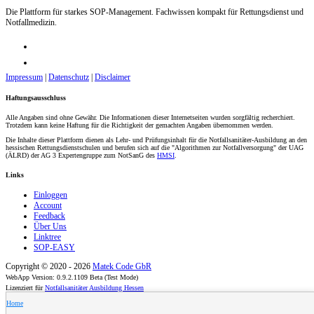
Die Plattform für starkes SOP-Management. Fachwissen kompakt für Rettungsdienst und
Notfallmedizin.
Impressum
|
Datenschutz
|
Disclaimer
Haftungsausschluss
Alle Angaben sind ohne Gewähr. Die Informationen dieser Internetseiten wurden sorgfältig recherchiert.
Trotzdem kann keine Haftung für die Richtigkeit der gemachten Angaben übernommen werden.
Die Inhalte dieser Plattform dienen als Lehr- und Prüfungsinhalt für die Notfallsanitäter-Ausbildung an den
hessischen Rettungsdienstschulen und berufen sich auf die "Algorithmen zur Notfallversorgung" der UAG
(ÄLRD) der AG 3 Expertengruppe zum NotSanG des
HMSI
.
Links
Einloggen
Account
Feedback
Über Uns
Linktree
SOP-EASY
Copyright © 2020 - 2026
Matek Code GbR
WebApp Version: 0.9.2.1109 Beta (Test Mode)
Lizenziert für
Notfallsanitäter Ausbildung Hessen
Home