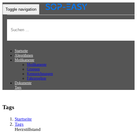
Toggle navigation
Startseite
Algorithmen
Medikamente
Medikamente
Gruppen
Kennzeichnungen
Fahrzeugliste
Dokumente
Tags
Tags
Startseite
Tags
Herzstillstand