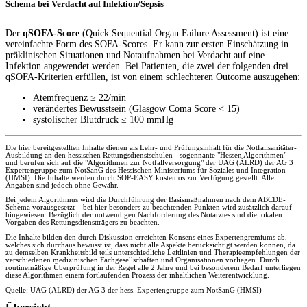
Schema bei Verdacht auf Infektion/Sepsis
Der
qSOFA-Score
(Quick Sequential Organ Failure Assessment) ist eine
vereinfachte Form des SOFA-Scores. Er kann zur ersten Einschätzung in
präklinischen Situationen und Notaufnahmen bei Verdacht auf eine
Infektion angewendet werden. Bei Patienten, die zwei der folgenden drei
qSOFA-Kriterien erfüllen, ist von einem schlechteren Outcome auszugehen:
Atemfrequenz ≥ 22/min
verändertes Bewusstsein (Glasgow Coma Score < 15)
systolischer Blutdruck ≤ 100 mmHg
Die hier bereitgestellten Inhalte dienen als Lehr- und Prüfungsinhalt für die Notfallsanitäter-
Ausbildung an den hessischen Rettungsdienstschulen - sogennante "Hessen Algorithmen" -
und berufen sich auf die "Algorithmen zur Notfallversorgung" der UAG (ÄLRD) der AG 3
Expertengruppe zum NotSanG des Hessischen Ministeriums für Soziales und Integration
(HMSI). Die Inhalte werden durch SOP-EASY kostenlos zur Verfügung gestellt. Alle
Angaben sind jedoch ohne Gewähr.
Bei jedem Algorithmus wird die Durchführung der Basismaßnahmen nach dem ABCDE-
Schema vorausgesetzt – bei hier besonders zu beachtenden Punkten wird zusätzlich darauf
hingewiesen. Bezüglich der notwendigen Nachforderung des Notarztes sind die lokalen
Vorgaben des Rettungsdienstträgers zu beachten.
Die Inhalte bilden den durch Diskussion erreichten Konsens eines Expertengremiums ab,
welches sich durchaus bewusst ist, dass nicht alle Aspekte berücksichtigt werden können, da
zu demselben Krankheitsbild teils unterschiedliche Leitlinien und Therapieempfehlungen der
verschiedenen medizinischen Fachgesellschaften und Organisationen vorliegen. Durch
routinemäßige Überprüfung in der Regel alle 2 Jahre und bei besonderem Bedarf unterliegen
diese Algorithmen einem fortlaufenden Prozess der inhaltlichen Weiterentwicklung.
Quelle: UAG (ÄLRD) der AG 3 der hess. Expertengruppe zum NotSanG (HMSI)