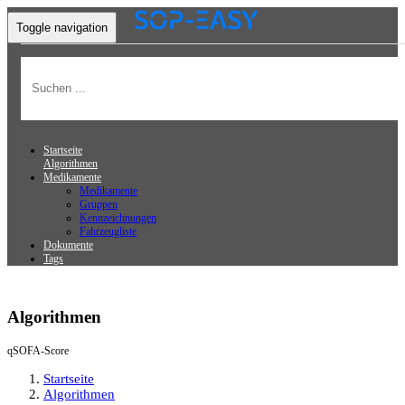
Toggle navigation
Startseite
Algorithmen
Medikamente
Medikamente
Gruppen
Kennzeichnungen
Fahrzeugliste
Dokumente
Tags
Algorithmen
qSOFA-Score
Startseite
Algorithmen