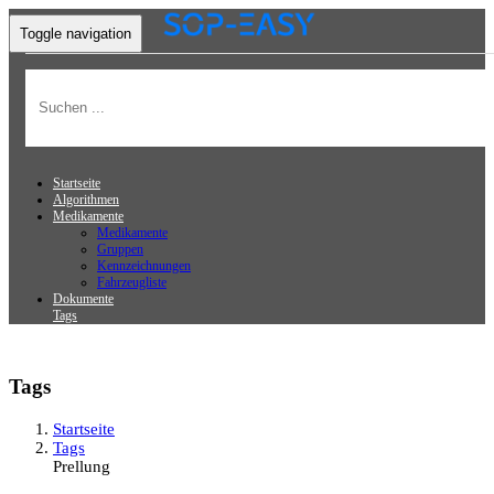
Toggle navigation
Startseite
Algorithmen
Medikamente
Medikamente
Gruppen
Kennzeichnungen
Fahrzeugliste
Dokumente
Tags
Tags
Startseite
Tags
Prellung