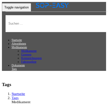
Toggle navigation
Startseite
Algorithmen
Medikamente
Medikamente
Gruppen
Kennzeichnungen
Fahrzeugliste
Dokumente
Tags
Tags
Startseite
Tags
Medikament