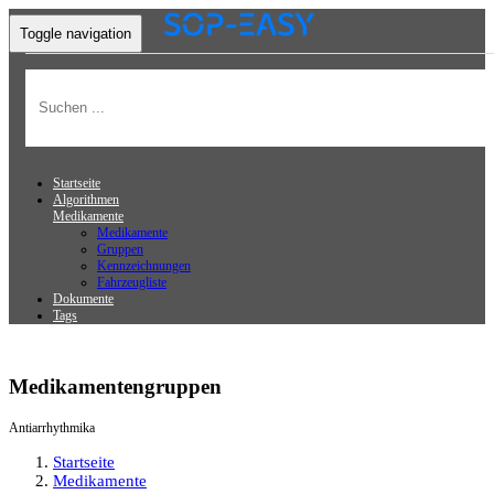
Toggle navigation
Startseite
Algorithmen
Medikamente
Medikamente
Gruppen
Kennzeichnungen
Fahrzeugliste
Dokumente
Tags
Medikamentengruppen
Antiarrhythmika
Startseite
Medikamente